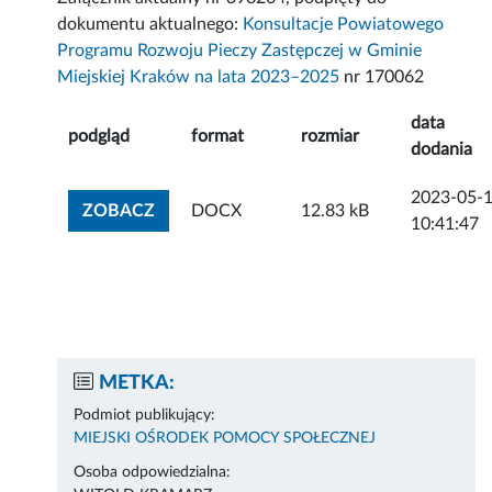
dokumentu aktualnego:
Konsultacje Powiatowego
Programu Rozwoju Pieczy Zastępczej w Gminie
Miejskiej Kraków na lata 2023–2025
nr 170062
data
podgląd
format
rozmiar
dodania
2023-05-
ZOBACZ ZAŁĄCZNIK
ZOBACZ
DOCX
12.83 kB
10:41:47
METKA:
Podmiot publikujący:
MIEJSKI OŚRODEK POMOCY SPOŁECZNEJ
Osoba odpowiedzialna: