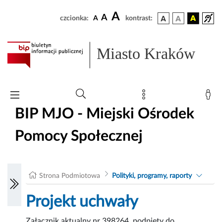
A
A
czcionka:
A
kontrast:
Miasto Kraków
BIP MJO - Miejski Ośrodek
Pomocy Społecznej
Strona Podmiotowa
Polityki, programy, raporty
Projekt uchwały
Załącznik aktualny nr 398264, podpięty do