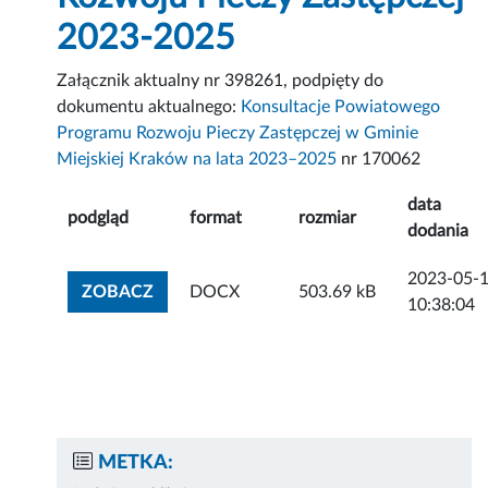
2023-2025
Załącznik aktualny nr 398261, podpięty do
dokumentu aktualnego:
Konsultacje Powiatowego
Programu Rozwoju Pieczy Zastępczej w Gminie
Miejskiej Kraków na lata 2023–2025
nr 170062
data
podgląd
format
rozmiar
dodania
2023-05-
ZOBACZ ZAŁĄCZNIK
ZOBACZ
DOCX
503.69 kB
10:38:04
METKA: