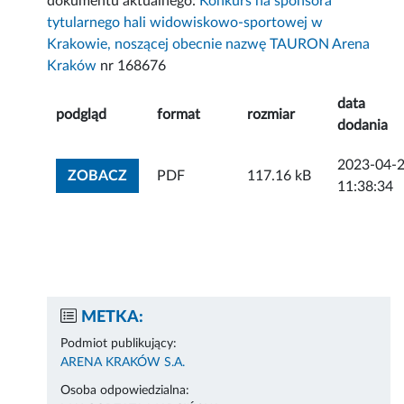
dokumentu aktualnego:
Konkurs na sponsora
tytularnego hali widowiskowo-sportowej w
Krakowie, noszącej obecnie nazwę TAURON Arena
Kraków
nr 168676
data
podgląd
format
rozmiar
dodania
2023-04-
ZOBACZ ZAŁĄCZNIK
ZOBACZ
PDF
117.16 kB
11:38:34
METKA:
Podmiot publikujący:
ARENA KRAKÓW S.A.
Osoba odpowiedzialna: