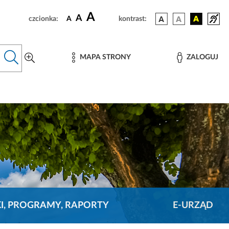
A
A
czcionka:
A
kontrast:
MAPA STRONY
ZALOGUJ
KI, PROGRAMY, RAPORTY
E-URZĄD