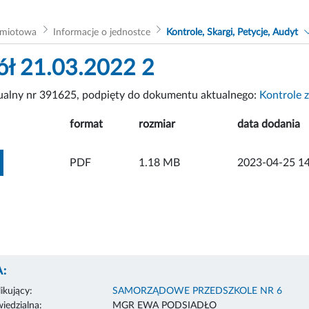
dmiotowa
Informacje o jednostce
Kontrole, Skargi, Petycje, Audyt
ół 21.03.2022 2
tualny nr 391625, podpięty do dokumentu aktualnego:
Kontrole 
format
rozmiar
data dodania
ZOBACZ ZAŁĄCZNIK
PDF
1.18 MB
2023-04-25 14
:
ikujący:
SAMORZĄDOWE PRZEDSZKOLE NR 6
edzialna:
MGR EWA PODSIADŁO