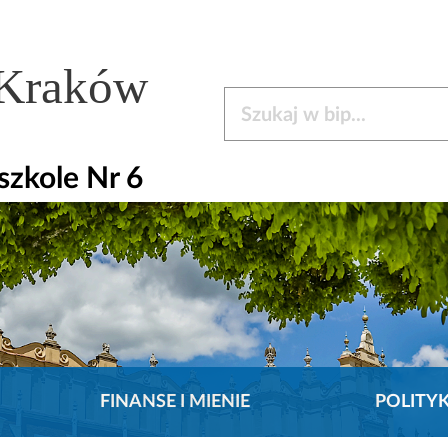
 Kraków
Szukaj w bip
zkole Nr 6
FINANSE I MIENIE
POLITY