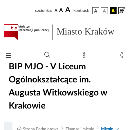
A
A
czcionka:
A
kontrast:
Miasto Kraków
BIP MJO - V Liceum
Ogólnokształcące im.
Augusta Witkowskiego w
Krakowie
Strona Podmiotowa
Finanse i mienie
Mienie