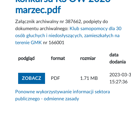
marzec.pdf
Załącznik archiwalny nr 387662, podpięty do
dokumentu archiwalnego:
Klub samopomocy dla 30
osób głuchych i niedosłyszących, zamieszkałych na
terenie GMK
nr 166001
data
podgląd
format
rozmiar
dodania
2023-03-
ZOBACZ ZAŁĄCZNIK
ZOBACZ
PDF
1.71 MB
15:27:36
Ponowne wykorzystywanie informacji sektora
publicznego - odmienne zasady