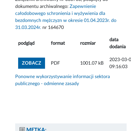
dokumentu archiwalnego:
Zapewnienie
całodobowego schronienia i wyżywienia dla
bezdomnych mężczyzn w okresie 01.04.2023r. do
31.03.2024r.
nr 164670
data
podgląd
format
rozmiar
dodania
2023-03-
ZOBACZ ZAŁĄCZNIK
ZOBACZ
PDF
1001.07 kB
09:16:03
Ponowne wykorzystywanie informacji sektora
publicznego - odmienne zasady
METKA: