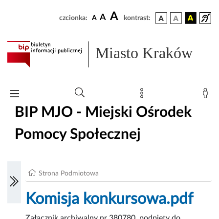
A
A
czcionka:
A
kontrast:
Miasto Kraków
BIP MJO - Miejski Ośrodek
Pomocy Społecznej
Strona Podmiotowa
Komisja konkursowa.pdf
Załącznik archiwalny nr 380780, podpięty do