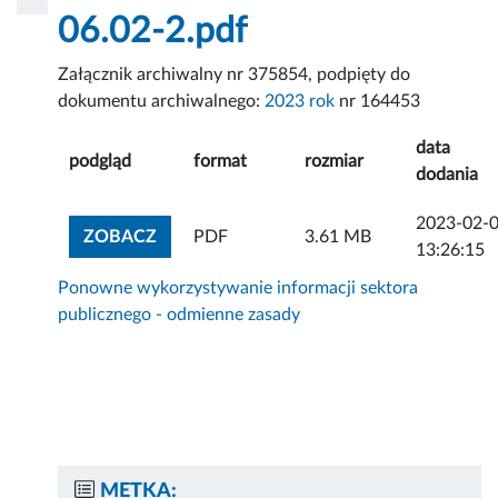
06.02-2.pdf
Załącznik archiwalny nr 375854, podpięty do
dokumentu archiwalnego:
2023 rok
nr 164453
data
podgląd
format
rozmiar
dodania
2023-02-
ZOBACZ ZAŁĄCZNIK
ZOBACZ
PDF
3.61 MB
13:26:15
Ponowne wykorzystywanie informacji sektora
publicznego - odmienne zasady
METKA: