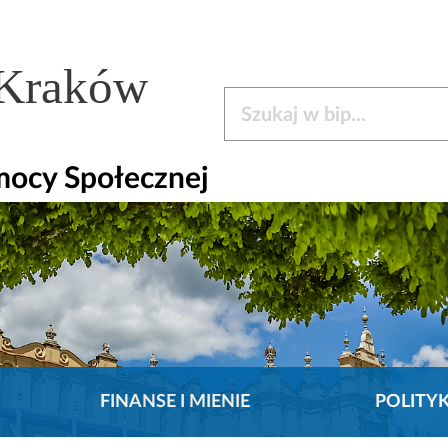
 Kraków
Szukaj w bip
mocy Społecznej
FINANSE I MIENIE
POLITY