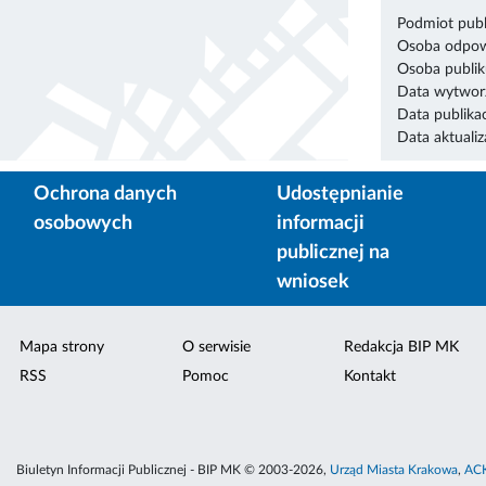
Podmiot publ
Osoba odpowi
Osoba publik
Data wytworz
Data publikac
Data aktualiza
Ochrona danych
Udostępnianie
osobowych
informacji
publicznej na
wniosek
Mapa strony
O serwisie
Redakcja BIP MK
RSS
Pomoc
Kontakt
Biuletyn Informacji Publicznej - BIP MK © 2003-2026,
Urząd Miasta Krakowa
,
ACK