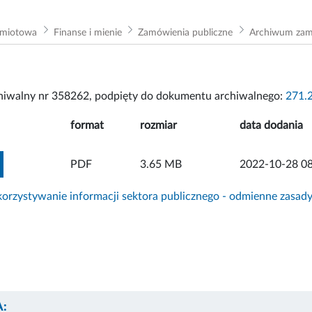
dmiotowa
Finanse i mienie
Zamówienia publiczne
Archiwum za
chiwalny nr 358262, podpięty do dokumentu archiwalnego:
271.
format
rozmiar
data dodania
ZOBACZ ZAŁĄCZNIK
PDF
3.65 MB
2022-10-28 08
rzystywanie informacji sektora publicznego - odmienne zasad
: