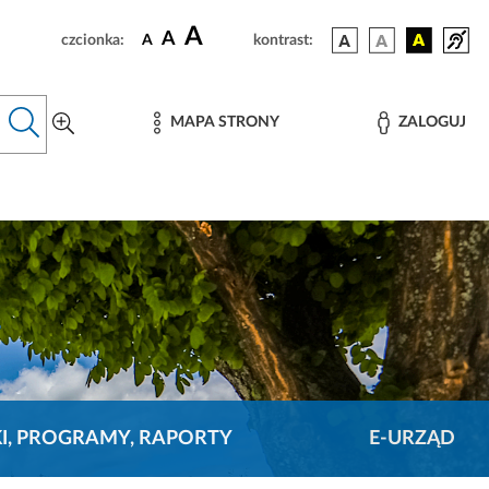
A
A
czcionka:
A
kontrast:
MAPA STRONY
ZALOGUJ
KI, PROGRAMY, RAPORTY
E-URZĄD