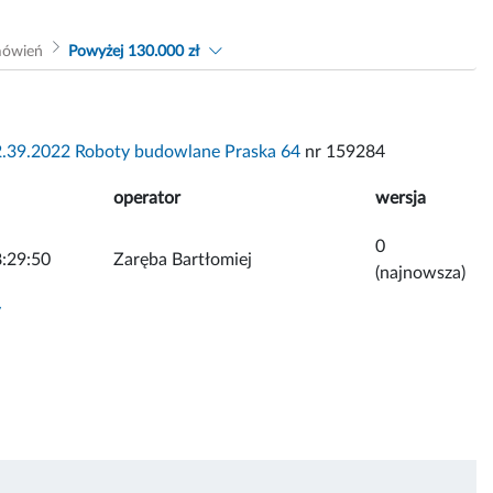
mówień
Powyżej 130.000 zł
2.39.2022 Roboty budowlane Praska 64
nr 159284
operator
wersja
0
:29:50
Zaręba Bartłomiej
(najnowsza)
y