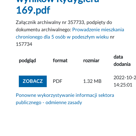
169.pdf
Załącznik archiwalny nr 357733, podpięty do
dokumentu archiwalnego:
Prowadzenie mieszkania
chronionego dla 5 osób w podeszłym wieku
nr
157734
data
podgląd
format
rozmiar
dodania
2022-10-
ZOBACZ ZAŁĄCZNIK
ZOBACZ
PDF
1.32 MB
14:25:01
Ponowne wykorzystywanie informacji sektora
publicznego - odmienne zasady