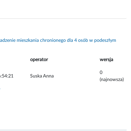
adzenie mieszkania chronionego dla 4 osób w podeszłym
operator
wersja
0
:54:21
Suska Anna
(najnowsza)
y