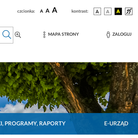
A
A
czcionka:
A
kontrast:
MAPA STRONY
ZALOGUJ
KI, PROGRAMY, RAPORTY
E-URZĄD