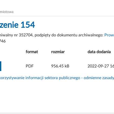
dmiotowa
zenie 154
chiwalny nr 352704, podpięty do dokumentu archiwalnego:
Prow
746
format
rozmiar
data dodania
ZOBACZ ZAŁĄCZNIK
PDF
956.45 kB
2022-09-27 16
rzystywanie informacji sektora publicznego - odmienne zasad