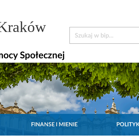
 Kraków
Szukaj w bip
mocy Społecznej
FINANSE I MIENIE
POLITY