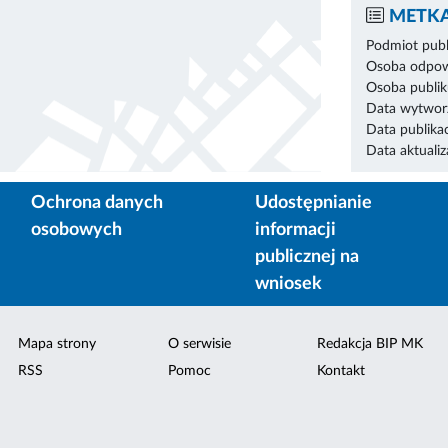
METKA
Podmiot publ
Osoba odpowi
Osoba publik
Data wytworz
Data publikac
Data aktualiza
Ochrona danych
Udostępnianie
osobowych
informacji
publicznej na
wniosek
Mapa strony
O serwisie
Redakcja BIP MK
RSS
Pomoc
Kontakt