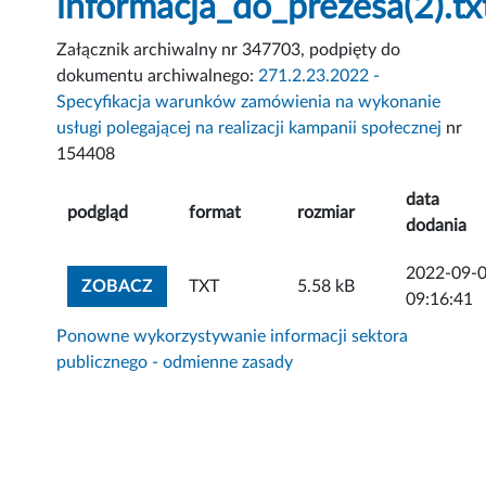
informacja_do_prezesa(2).tx
Załącznik archiwalny nr 347703, podpięty do
dokumentu archiwalnego:
271.2.23.2022 -
Specyfikacja warunków zamówienia na wykonanie
usługi polegającej na realizacji kampanii społecznej
nr
154408
data
podgląd
format
rozmiar
dodania
2022-09-
ZOBACZ ZAŁĄCZNIK
ZOBACZ
TXT
5.58 kB
09:16:41
Ponowne wykorzystywanie informacji sektora
publicznego - odmienne zasady