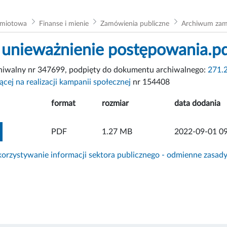
dmiotowa
Finanse i mienie
Zamówienia publiczne
Archiwum za
unieważnienie postępowania.p
chiwalny nr 347699, podpięty do dokumentu archiwalnego:
271.
ącej na realizacji kampanii społecznej
nr 154408
format
rozmiar
data dodania
ZOBACZ ZAŁĄCZNIK
PDF
1.27 MB
2022-09-01 09
rzystywanie informacji sektora publicznego - odmienne zasad