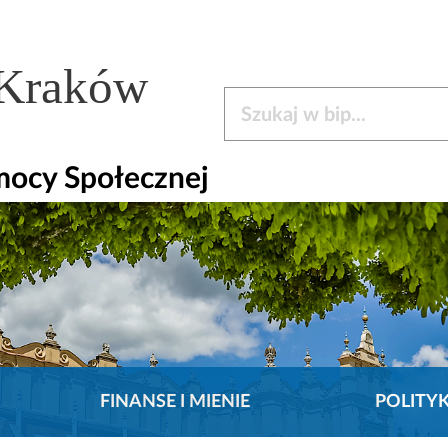
 Kraków
Szukaj w bip
mocy Społecznej
FINANSE I MIENIE
POLITY