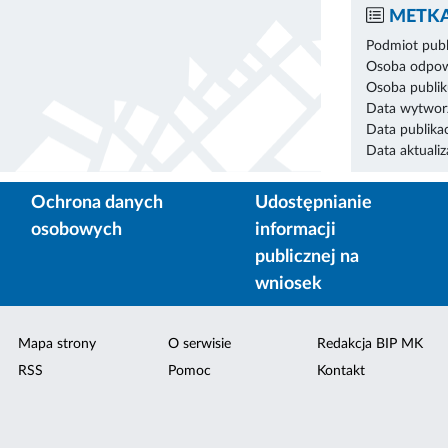
METKA
Podmiot publ
Osoba odpowi
Osoba publik
Data wytworz
Data publikac
Data aktualiza
Ochrona danych
Udostępnianie
osobowych
informacji
publicznej na
wniosek
Mapa strony
O serwisie
Redakcja BIP MK
RSS
Pomoc
Kontakt