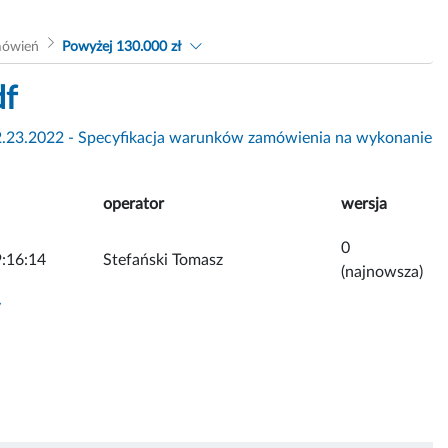
mówień
Powyżej 130.000 zł
df
2.23.2022 - Specyfikacja warunków zamówienia na wykonanie
operator
wersja
0
:16:14
Stefański Tomasz
(najnowsza)
y