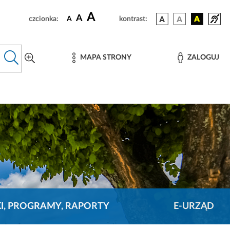
A
A
czcionka:
A
kontrast:
MAPA STRONY
ZALOGUJ
KI, PROGRAMY, RAPORTY
E-URZĄD