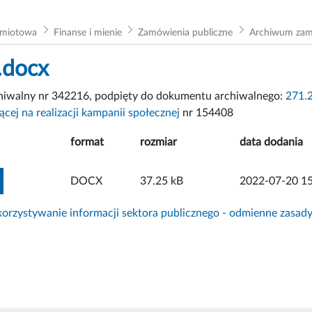
dmiotowa
Finanse i mienie
Zamówienia publiczne
Archiwum za
.docx
chiwalny nr 342216, podpięty do dokumentu archiwalnego:
271.
ącej na realizacji kampanii społecznej
nr 154408
format
rozmiar
data dodania
ZOBACZ ZAŁĄCZNIK
DOCX
37.25 kB
2022-07-20 15
rzystywanie informacji sektora publicznego - odmienne zasad