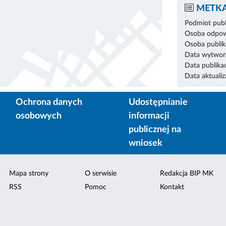
METKA
Podmiot publ
Osoba odpowi
Osoba publik
Data wytworz
Data publikac
Data aktualiza
Ochrona danych
Udostępnianie
osobowych
informacji
publicznej na
wniosek
Mapa strony
O serwisie
Redakcja BIP MK
RSS
Pomoc
Kontakt