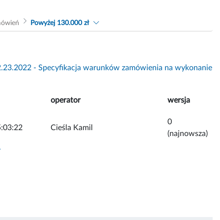
mówień
Powyżej 130.000 zł
2.23.2022 - Specyfikacja warunków zamówienia na wykonanie
operator
wersja
0
:03:22
Cieśla Kamil
(najnowsza)
y