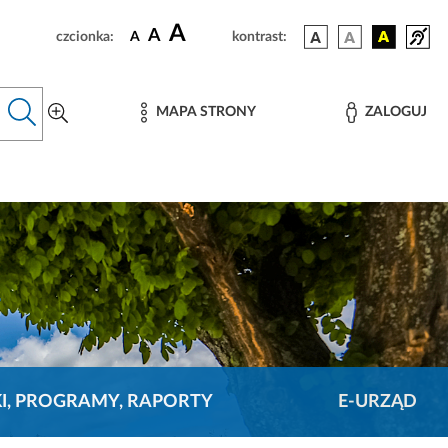
A
A
czcionka:
A
kontrast:
MAPA STRONY
ZALOGUJ
KI, PROGRAMY, RAPORTY
E-URZĄD