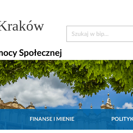
 Kraków
Szukaj w bip
mocy Społecznej
FINANSE I MIENIE
POLITY