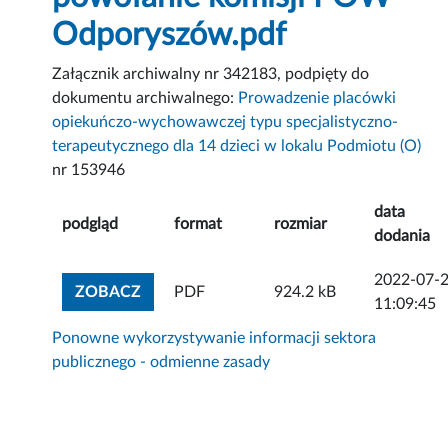
Odporyszów.pdf
Załącznik archiwalny nr 342183, podpięty do
dokumentu archiwalnego:
Prowadzenie placówki
opiekuńczo-wychowawczej typu specjalistyczno-
terapeutycznego dla 14 dzieci w lokalu Podmiotu (O)
nr 153946
data
podgląd
format
rozmiar
dodania
2022-07-
ZOBACZ ZAŁĄCZNIK
ZOBACZ
PDF
924.2 kB
11:09:45
Ponowne wykorzystywanie informacji sektora
publicznego - odmienne zasady