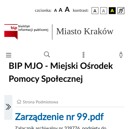
A
A
czcionka:
A
kontrast:
Miasto Kraków
BIP MJO - Miejski Ośrodek
Pomocy Społecznej
Strona Podmiotowa
Zarządzenie nr 99.pdf
Załącznik archiwalny nr 339776, podpięty do