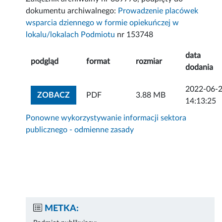
dokumentu archiwalnego:
Prowadzenie placówek
wsparcia dziennego w formie opiekuńczej w
lokalu/lokalach Podmiotu
nr 153748
data
podgląd
format
rozmiar
dodania
2022-06-
ZOBACZ ZAŁĄCZNIK
ZOBACZ
PDF
3.88 MB
14:13:25
Ponowne wykorzystywanie informacji sektora
publicznego - odmienne zasady
METKA: