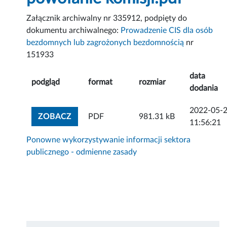
Załącznik archiwalny nr 335912, podpięty do
dokumentu archiwalnego:
Prowadzenie CIS dla osób
bezdomnych lub zagrożonych bezdomnością
nr
151933
data
podgląd
format
rozmiar
dodania
2022-05-
ZOBACZ ZAŁĄCZNIK
ZOBACZ
PDF
981.31 kB
11:56:21
Ponowne wykorzystywanie informacji sektora
publicznego - odmienne zasady