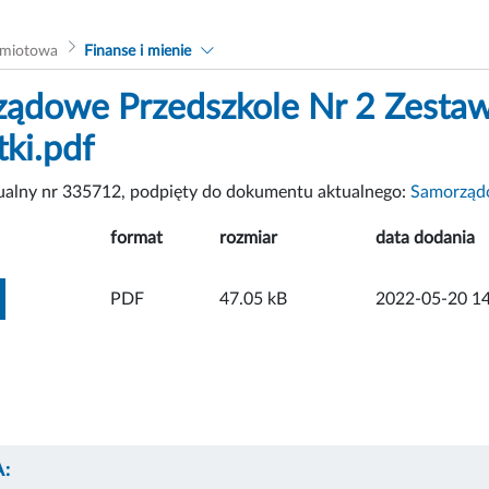
dmiotowa
Finanse i mienie
ądowe Przedszkole Nr 2 Zestaw
tki.pdf
tualny nr 335712, podpięty do dokumentu aktualnego:
Samorządo
format
rozmiar
data dodania
ZOBACZ ZAŁĄCZNIK
PDF
47.05 kB
2022-05-20 14
: