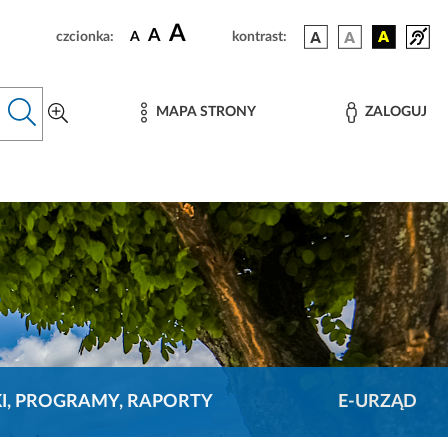
A
A
czcionka:
A
kontrast:
MAPA STRONY
ZALOGUJ
KI, PROGRAMY, RAPORTY
E-URZĄD