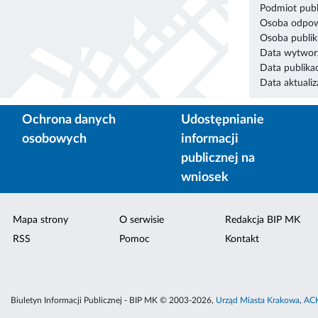
Podmiot publ
Osoba odpowi
Osoba publik
Data wytworz
Data publikac
Data aktualiza
Ochrona danych
Udostępnianie
osobowych
informacji
publicznej na
wniosek
Mapa strony
O serwisie
Redakcja BIP MK
RSS
Pomoc
Kontakt
Biuletyn Informacji Publicznej - BIP MK © 2003-2026,
Urząd Miasta Krakowa
,
ACK