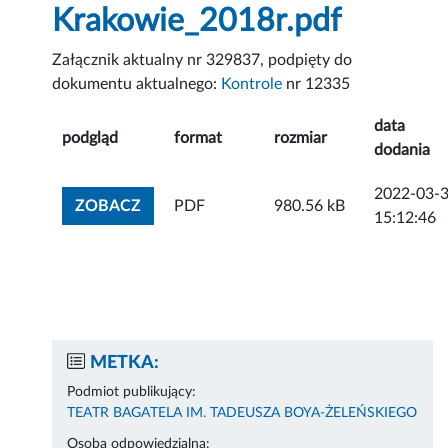
Krakowie_2018r.pdf
Załącznik aktualny nr 329837, podpięty do
dokumentu aktualnego:
Kontrole
nr 12335
data
podgląd
format
rozmiar
dodania
2022-03-
ZOBACZ ZAŁĄCZNIK
ZOBACZ
PDF
980.56 kB
15:12:46
METKA:
Podmiot publikujący:
TEATR BAGATELA IM. TADEUSZA BOYA-ŻELEŃSKIEGO
Osoba odpowiedzialna: