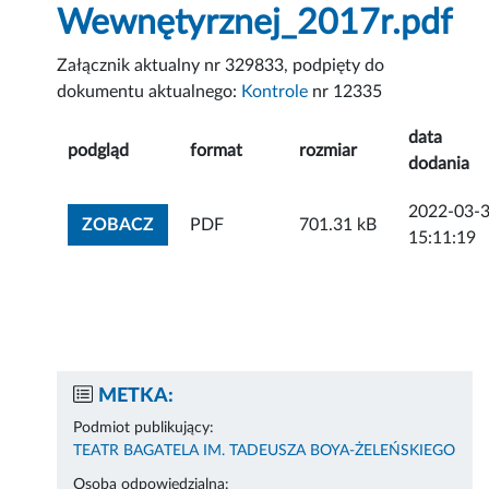
Wewnętyrznej_2017r.pdf
Załącznik aktualny nr 329833, podpięty do
dokumentu aktualnego:
Kontrole
nr 12335
data
podgląd
format
rozmiar
dodania
2022-03-
ZOBACZ ZAŁĄCZNIK
ZOBACZ
PDF
701.31 kB
15:11:19
METKA:
Podmiot publikujący:
TEATR BAGATELA IM. TADEUSZA BOYA-ŻELEŃSKIEGO
Osoba odpowiedzialna: