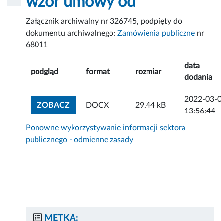
wzór umowy od
Załącznik archiwalny nr 326745, podpięty do
dokumentu archiwalnego:
Zamówienia publiczne
nr
68011
data
podgląd
format
rozmiar
dodania
2022-03-
ZOBACZ ZAŁĄCZNIK
ZOBACZ
DOCX
29.44 kB
13:56:44
Ponowne wykorzystywanie informacji sektora
publicznego - odmienne zasady
METKA: