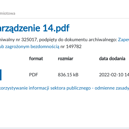
dmiotowa
arządzenie 14.pdf
chiwalny nr 325017, podpięty do dokumentu archiwalnego:
Zape
ub zagrożonym bezdomnością
nr 149782
format
rozmiar
data dodania
ZOBACZ ZAŁĄCZNIK
PDF
836.15 kB
2022-02-10 14
rzystywanie informacji sektora publicznego - odmienne zasad