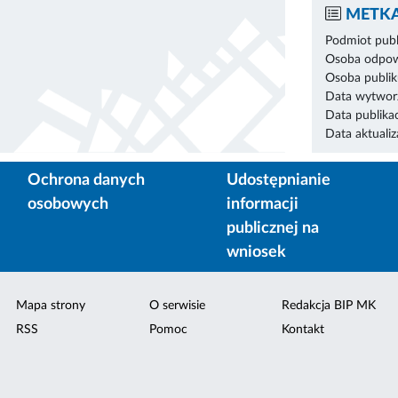
METKA
Podmiot publ
Osoba odpowi
Osoba publik
Data wytworz
Data publikac
Data aktualiza
Ochrona danych
Udostępnianie
osobowych
informacji
publicznej na
wniosek
Mapa strony
O serwisie
Redakcja BIP MK
RSS
Pomoc
Kontakt