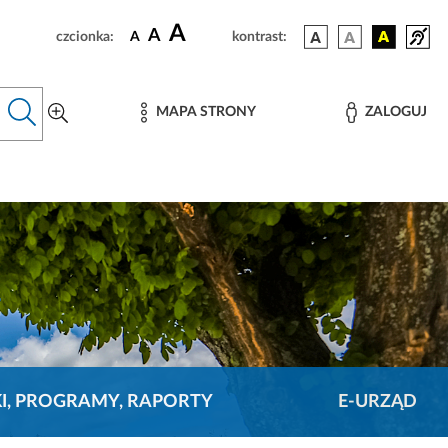
A
A
czcionka:
A
kontrast:
MAPA STRONY
ZALOGUJ
KI, PROGRAMY, RAPORTY
E-URZĄD