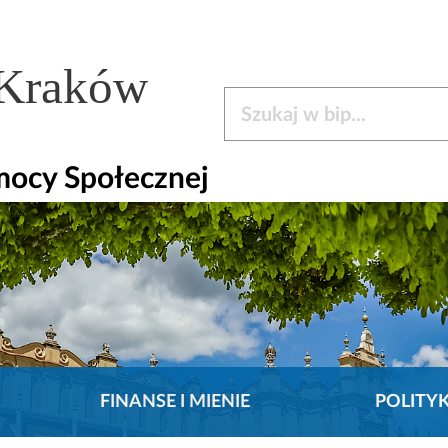
 Kraków
Szukaj w bip
mocy Społecznej
FINANSE I MIENIE
POLITY