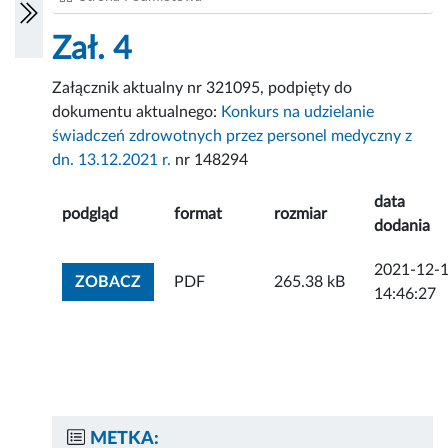
Zał. 4
Załącznik aktualny nr 321095, podpięty do
dokumentu aktualnego:
Konkurs na udzielanie
świadczeń zdrowotnych przez personel medyczny z
dn. 13.12.2021 r.
nr 148294
data
podgląd
format
rozmiar
dodania
2021-12-
ZOBACZ ZAŁĄCZNIK
ZOBACZ
PDF
265.38 kB
14:46:27
METKA: