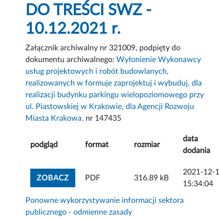
DO TREŚCI SWZ -
10.12.2021 r.
Załącznik archiwalny nr 321009, podpięty do
dokumentu archiwalnego:
Wyłonienie Wykonawcy
usług projektowych i robót budowlanych,
realizowanych w formuje zaprojektuj i wybuduj, dla
realizacji budynku parkingu wielopoziomowego przy
ul. Piastowskiej w Krakowie, dla Agencji Rozwoju
Miasta Krakowa.
nr 147435
data
podgląd
format
rozmiar
dodania
2021-12-
ZOBACZ ZAŁĄCZNIK
ZOBACZ
PDF
316.89 kB
15:34:04
Ponowne wykorzystywanie informacji sektora
publicznego - odmienne zasady