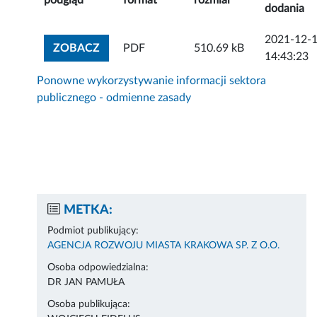
podgląd
format
rozmiar
dodania
2021-12-
ZOBACZ ZAŁĄCZNIK
ZOBACZ
PDF
510.69 kB
14:43:23
Ponowne wykorzystywanie informacji sektora
publicznego - odmienne zasady
METKA:
Podmiot publikujący:
AGENCJA ROZWOJU MIASTA KRAKOWA SP. Z O.O.
Osoba odpowiedzialna:
DR JAN PAMUŁA
Osoba publikująca: