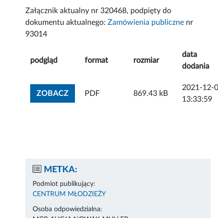
Załącznik aktualny nr 320468, podpięty do
dokumentu aktualnego:
Zamówienia publiczne
nr
93014
data
podgląd
format
rozmiar
dodania
2021-12-
ZOBACZ ZAŁĄCZNIK
ZOBACZ
PDF
869.43 kB
13:33:59
METKA:
Podmiot publikujący:
CENTRUM MŁODZIEŻY
Osoba odpowiedzialna: