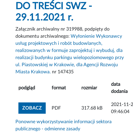
DO TREŚCI SWZ -
29.11.2021 r.
Załącznik archiwalny nr 319988, podpięty do
dokumentu archiwalnego:
Wyłonienie Wykonawcy
usług projektowych i robót budowlanych,
realizowanych w formuje zaprojektuj i wybuduj, dla
realizacji budynku parkingu wielopoziomowego przy
ul. Piastowskiej w Krakowie, dla Agencji Rozwoju
Miasta Krakowa.
nr 147435
data
podgląd
format
rozmiar
dodania
2021-11-
ZOBACZ ZAŁĄCZNIK
ZOBACZ
PDF
317.68 kB
09:46:04
Ponowne wykorzystywanie informacji sektora
publicznego - odmienne zasady