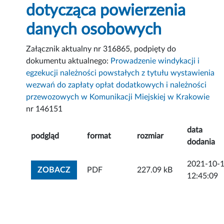
dotycząca powierzenia
danych osobowych
Załącznik aktualny nr 316865, podpięty do
dokumentu aktualnego:
Prowadzenie windykacji i
egzekucji należności powstałych z tytułu wystawienia
wezwań do zapłaty opłat dodatkowych i należności
przewozowych w Komunikacji Miejskiej w Krakowie
nr 146151
data
podgląd
format
rozmiar
dodania
2021-10-
ZOBACZ ZAŁĄCZNIK
ZOBACZ
PDF
227.09 kB
12:45:09