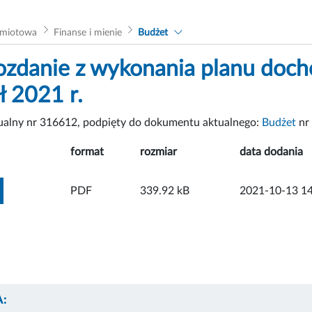
dmiotowa
Finanse i mienie
Budżet
zdanie z wykonania planu docho
ł 2021 r.
tualny nr 316612, podpięty do dokumentu aktualnego:
Budżet
nr
format
rozmiar
data dodania
ZOBACZ ZAŁĄCZNIK
PDF
339.92 kB
2021-10-13 14
: