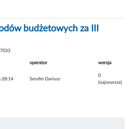
dów budżetowych za III
 7033
operator
wersja
0
:28:14
Serafin Dariusz
(najnowsza)