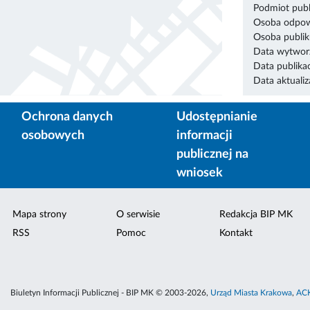
Podmiot publ
Osoba odpowi
Osoba publik
Data wytworz
Data publikac
Data aktualiza
Ochrona danych
Udostępnianie
osobowych
informacji
publicznej na
wniosek
Mapa strony
O serwisie
Redakcja BIP MK
RSS
Pomoc
Kontakt
Biuletyn Informacji Publicznej - BIP MK © 2003-2026,
Urząd Miasta Krakowa
,
ACK