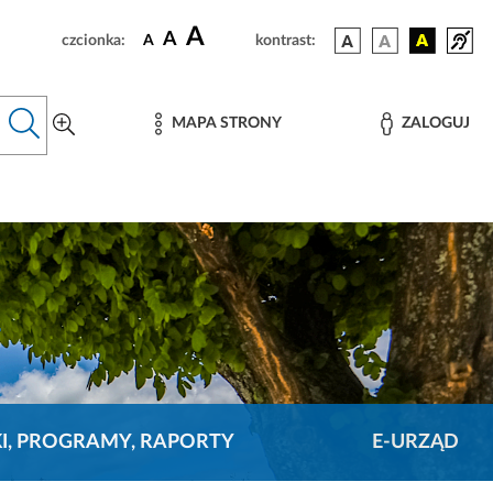
A
A
czcionka:
A
kontrast:
MAPA STRONY
ZALOGUJ
KI, PROGRAMY, RAPORTY
E-URZĄD