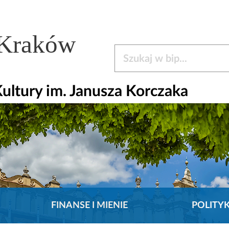
 Kraków
Szukaj w bip
ltury im. Janusza Korczaka
FINANSE I MIENIE
POLITY