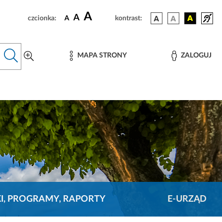
A
A
czcionka:
A
kontrast:
MAPA STRONY
ZALOGUJ
KI, PROGRAMY, RAPORTY
E-URZĄD