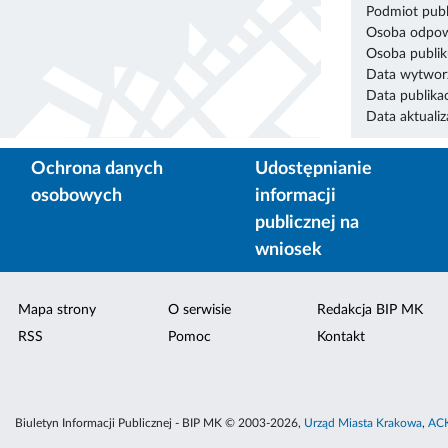
Podmiot publ
Osoba odpowi
Osoba publik
Data wytworz
Data publikac
Data aktualiza
Ochrona danych
Udostępnianie
osobowych
informacji
publicznej na
wniosek
Mapa strony
O serwisie
Redakcja BIP MK
RSS
Pomoc
Kontakt
Biuletyn Informacji Publicznej - BIP MK © 2003-2026,
Urząd Miasta Krakowa
,
ACK