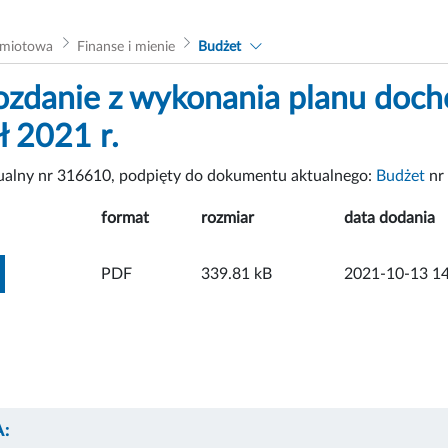
dmiotowa
Finanse i mienie
Budżet
zdanie z wykonania planu doch
ł 2021 r.
tualny nr 316610, podpięty do dokumentu aktualnego:
Budżet
nr
format
rozmiar
data dodania
ZOBACZ ZAŁĄCZNIK
PDF
339.81 kB
2021-10-13 14
: