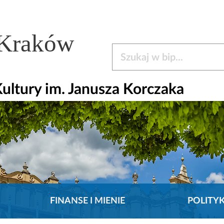
 Kraków
Szukaj w bip
ltury im. Janusza Korczaka
FINANSE I MIENIE
POLITY