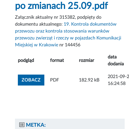
po zmianach 25.09.pdf
Załącznik aktualny nr 315382, podpięty do
dokumentu aktualnego:
19. Kontrola dokumentów
przewozu oraz kontrola stosowania warunków
przewozu zwierząt i rzeczy w pojazdach Komunikacji
Miejskiej w Krakowie
nr 144456
data
podgląd
format
rozmiar
dodania
2021-09-
ZOBACZ ZAŁĄCZNIK
ZOBACZ
PDF
182.92 kB
16:24:58
METKA: