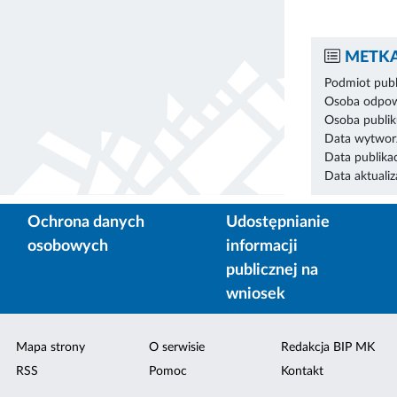
METKA
Podmiot publ
Osoba odpowi
Osoba publik
Data wytworz
Data publikac
Data aktualiza
Ochrona danych
Udostępnianie
osobowych
informacji
publicznej na
wniosek
Mapa strony
O serwisie
Redakcja BIP MK
RSS
Pomoc
Kontakt