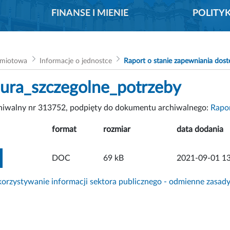
FINANSE I MIENIE
POLITY
dmiotowa
Informacje o jednostce
Raport o stanie zapewniania dost
ura_szczegolne_potrzeby
chiwalny nr 313752, podpięty do dokumentu archiwalnego:
Rapor
format
rozmiar
data dodania
ZOBACZ ZAŁĄCZNIK
DOC
69 kB
2021-09-01 13
rzystywanie informacji sektora publicznego - odmienne zasad