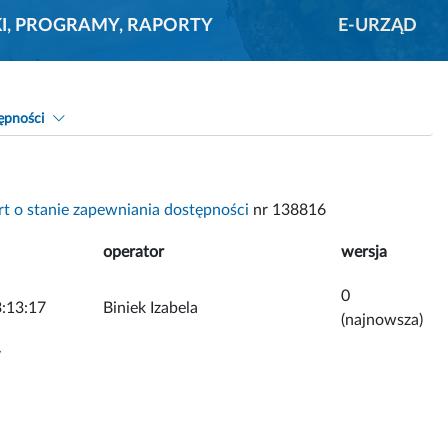
KI, PROGRAMY, RAPORTY
E-URZĄD
ępności
t o stanie zapewniania dostępności
nr 138816
operator
wersja
0
:13:17
Biniek Izabela
(najnowsza)
y