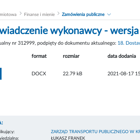
dmiotowa
Finanse i mienie
Zamówienia publiczne
wiadczenie wykonawcy - wersja
tualny nr 312999, podpięty do dokumentu aktualnego:
18. Dosta
format
rozmiar
data dodania
ZOBACZ ZAŁĄCZNIK
DOCX
22.79 kB
2021-08-17 15
:
ikujący:
ZARZĄD TRANSPORTU PUBLICZNEGO W K
edzialna:
ŁUKASZ FRANEK