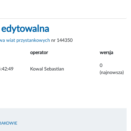
 edytowalna
wa wiat przystankowych
nr 144350
operator
wersja
0
:42:49
Kowal Sebastian
(najnowsza)
RAKOWIE