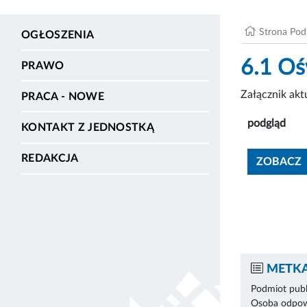
Strona Po
OGŁOSZENIA
6.1 Oś
PRAWO
Załącznik ak
PRACA - NOWE
podgląd
KONTAKT Z JEDNOSTKĄ
REDAKCJA
ZOBACZ
METKA
Podmiot publ
Osoba odpowi