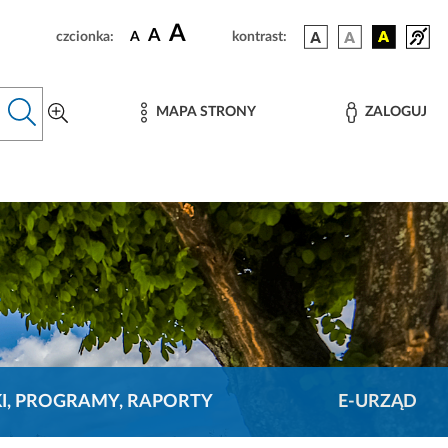
A
A
czcionka:
A
kontrast:
MAPA STRONY
ZALOGUJ
KI, PROGRAMY, RAPORTY
E-URZĄD