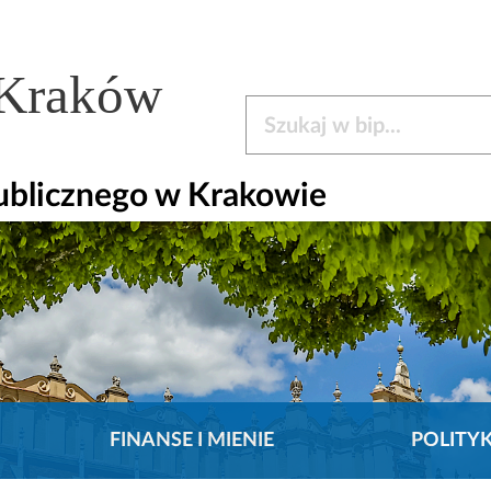
 Kraków
Szukaj w bip
ublicznego w Krakowie
FINANSE I MIENIE
POLITY