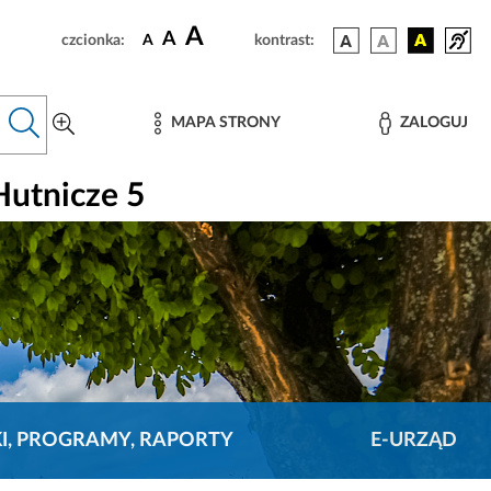
A
A
czcionka:
A
kontrast:
MAPA STRONY
ZALOGUJ
utnicze 5
KI, PROGRAMY, RAPORTY
E-URZĄD