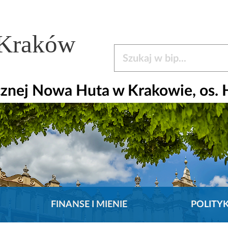
 Kraków
Szukaj w bip
nej Nowa Huta w Krakowie, os. H
FINANSE I MIENIE
POLITY