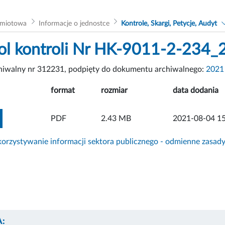
dmiotowa
Informacje o jednostce
Kontrole, Skargi, Petycje, Audyt
ol kontroli Nr HK-9011-2-234_
chiwalny nr 312231, podpięty do dokumentu archiwalnego:
2021
format
rozmiar
data dodania
ZOBACZ ZAŁĄCZNIK
PDF
2.43 MB
2021-08-04 15
rzystywanie informacji sektora publicznego - odmienne zasad
: