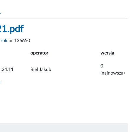
21.pdf
 rok
nr 136650
operator
wersja
0
:24:11
Biel Jakub
(najnowsza)
y