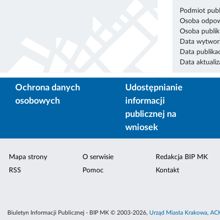
Podmiot publ
Osoba odpowi
Osoba publik
Data wytworz
Data publikac
Data aktualiza
Ochrona danych
Udostępnianie
osobowych
informacji
publicznej na
wniosek
Mapa strony
O serwisie
Redakcja BIP MK
RSS
Pomoc
Kontakt
Biuletyn Informacji Publicznej - BIP MK © 2003-2026,
Urząd Miasta Krakowa
,
ACK