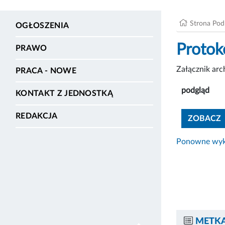
Strona Po
OGŁOSZENIA
Protok
PRAWO
Załącznik ar
PRACA - NOWE
podgląd
KONTAKT Z JEDNOSTKĄ
REDAKCJA
ZOBACZ
Ponowne wyko
METKA