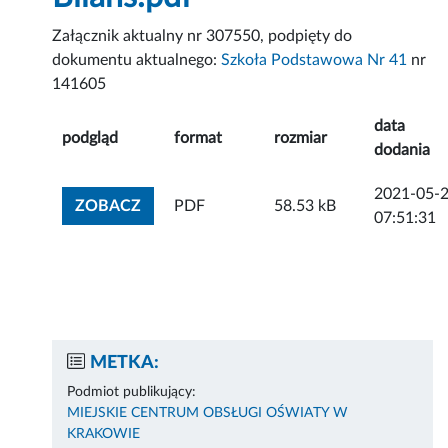
Załącznik aktualny nr 307550, podpięty do
dokumentu aktualnego:
Szkoła Podstawowa Nr 41
nr
141605
data
podgląd
format
rozmiar
dodania
2021-05-
ZOBACZ ZAŁĄCZNIK
ZOBACZ
PDF
58.53 kB
07:51:31
METKA:
Podmiot publikujący:
MIEJSKIE CENTRUM OBSŁUGI OŚWIATY W
KRAKOWIE