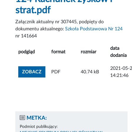
strat.pdf
Załącznik aktualny nr 307445, podpięty do
dokumentu aktualnego:
Szkoła Podstawowa Nr 124
nr 141664
data
podgląd
format
rozmiar
dodania
2021-05-
ZOBACZ ZAŁĄCZNIK
ZOBACZ
PDF
40.74 kB
14:21:46
METKA:
Podmiot publikujący: