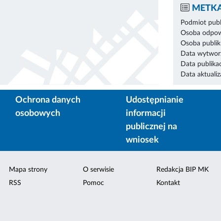
METKA
Podmiot publ
Osoba odpowi
Osoba publik
Data wytworz
Data publikac
Data aktualiza
Ochrona danych
Udostępnianie
osobowych
informacji
publicznej na
wniosek
Mapa strony
O serwisie
Redakcja BIP MK
RSS
Pomoc
Kontakt