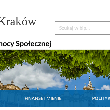
 Kraków
Szukaj w bip
mocy Społecznej
FINANSE I MIENIE
POLITY