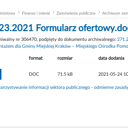
dmiotowa
Finanse i mienie
Zamówienia publiczne
Archiwum za
23.2021 Formularz ofertowy.do
chiwalny nr 306470, podpięty do dokumentu archiwalnego:
271.2
ntażem dla Gminy Miejskiej Kraków – Miejskiego Ośrodka Pom
format
rozmiar
data dodania
ZOBACZ ZAŁĄCZNIK
DOC
71.5 kB
2021-05-24 10
rzystywanie informacji sektora publicznego - odmienne zasad