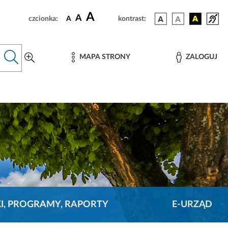
A
A
czcionka:
A
kontrast:
MAPA STRONY
ZALOGUJ
KI, PROGRAMY, RAPORTY
E-URZĄD