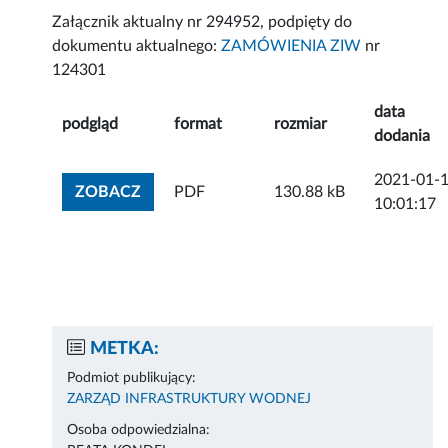
Załącznik aktualny nr 294952, podpięty do
dokumentu aktualnego:
ZAMÓWIENIA ZIW
nr
124301
data
podgląd
format
rozmiar
dodania
2021-01-
ZOBACZ ZAŁĄCZNIK
ZOBACZ
PDF
130.88 kB
10:01:17
METKA:
Podmiot publikujący:
ZARZĄD INFRASTRUKTURY WODNEJ
Osoba odpowiedzialna: