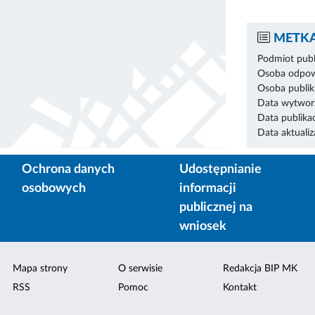
METKA
Podmiot publ
Osoba odpowi
Osoba publik
Data wytworz
Data publikac
Data aktualiza
Ochrona danych
Udostępnianie
osobowych
informacji
publicznej na
wniosek
Mapa strony
O serwisie
Redakcja BIP MK
RSS
Pomoc
Kontakt