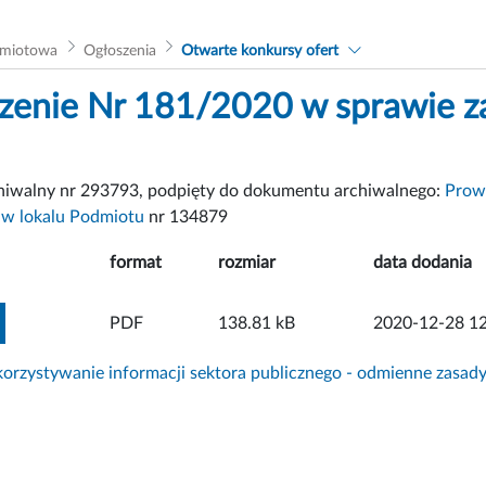
dmiotowa
Ogłoszenia
Otwarte konkursy ofert
zenie Nr 181/2020 w sprawie z
chiwalny nr 293793, podpięty do dokumentu archiwalnego:
Prowa
 w lokalu Podmiotu
nr 134879
format
rozmiar
data dodania
ZOBACZ ZAŁĄCZNIK
PDF
138.81 kB
2020-12-28 12
rzystywanie informacji sektora publicznego - odmienne zasad