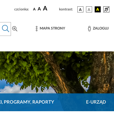
A
A
czcionka:
A
kontrast:
MAPA STRONY
ZALOGUJ
KI, PROGRAMY, RAPORTY
E-URZĄD