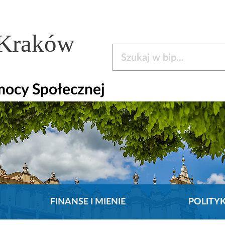
 Kraków
Szukaj w bip
mocy Społecznej
FINANSE I MIENIE
POLITY