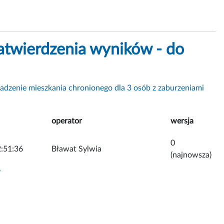
atwierdzenia wyników - do
dzenie mieszkania chronionego dla 3 osób z zaburzeniami
operator
wersja
0
:51:36
Bławat Sylwia
(najnowsza)
y