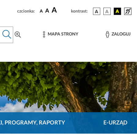
A
A
czcionka:
A
kontrast:
MAPA STRONY
ZALOGUJ
KI, PROGRAMY, RAPORTY
E-URZĄD