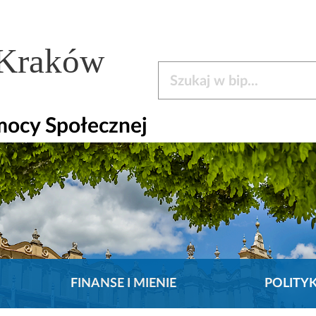
 Kraków
Szukaj w bip
mocy Społecznej
FINANSE I MIENIE
POLITY