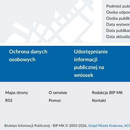
Podmiot publ
Osoba odpowi
Osoba publik
Data wytworz
Data publikac
Data aktualiza
Ochrona danych
Udostępnianie
osobowych
informacji
publicznej na
wniosek
Mapa strony
O serwisie
Redakcja BIP MK
RSS
Pomoc
Kontakt
Biuletyn Informacji Publicznej - BIP MK © 2003-2026,
Urząd Miasta Krakowa
,
ACK