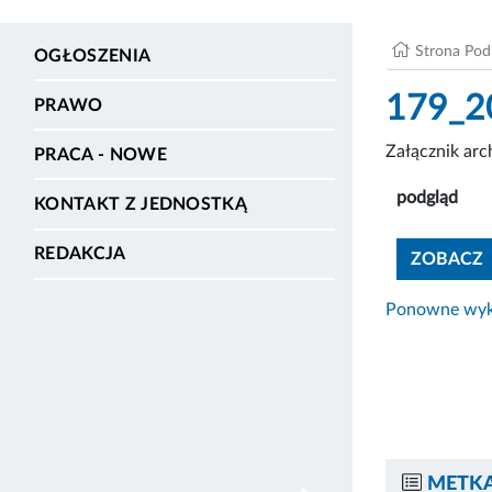
Strona Po
OGŁOSZENIA
179_20
PRAWO
Załącznik ar
PRACA - NOWE
podgląd
KONTAKT Z JEDNOSTKĄ
REDAKCJA
ZOBACZ
Ponowne wyko
METKA