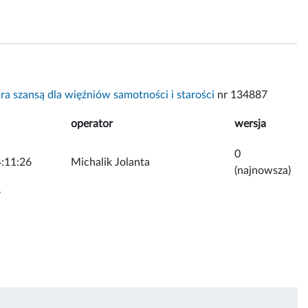
ra szansą dla więźniów samotności i starości
nr 134887
operator
wersja
0
:11:26
Michalik Jolanta
(najnowsza)
y