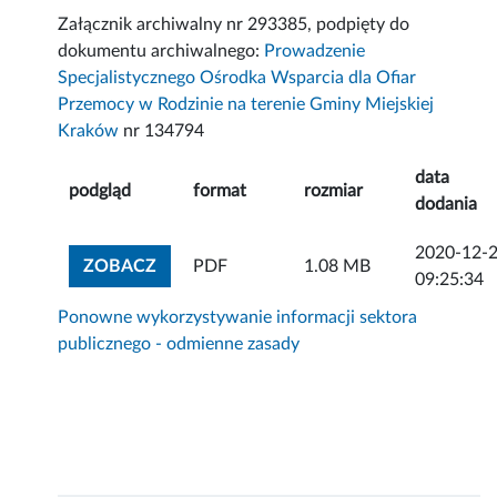
Załącznik archiwalny nr 293385, podpięty do
dokumentu archiwalnego:
Prowadzenie
Specjalistycznego Ośrodka Wsparcia dla Ofiar
Przemocy w Rodzinie na terenie Gminy Miejskiej
Kraków
nr 134794
data
podgląd
format
rozmiar
dodania
2020-12-
ZOBACZ ZAŁĄCZNIK
ZOBACZ
PDF
1.08 MB
09:25:34
Ponowne wykorzystywanie informacji sektora
publicznego - odmienne zasady