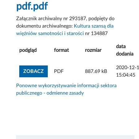
pdf.pdf
Załącznik archiwalny nr 293187, podpięty do
dokumentu archiwalnego:
Kultura szansą dla
więźniów samotności i starości
nr 134887
data
podgląd
format
rozmiar
dodania
2020-12-
ZOBACZ ZAŁĄCZNIK
ZOBACZ
PDF
887.69 kB
15:04:45
Ponowne wykorzystywanie informacji sektora
publicznego - odmienne zasady