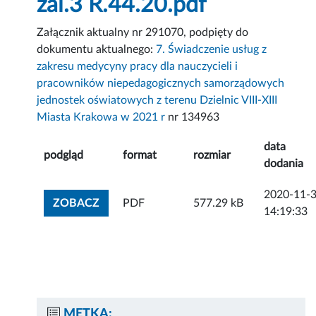
zal.3 R.44.20.pdf
Załącznik aktualny nr 291070, podpięty do
dokumentu aktualnego:
7. Świadczenie usług z
zakresu medycyny pracy dla nauczycieli i
pracowników niepedagogicznych samorządowych
jednostek oświatowych z terenu Dzielnic VIII-XIII
Miasta Krakowa w 2021 r
nr 134963
data
podgląd
format
rozmiar
dodania
2020-11-
ZOBACZ ZAŁĄCZNIK
ZOBACZ
PDF
577.29 kB
14:19:33
METKA: