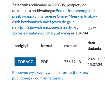
Załącznik archiwalny nr 290585, podpięty do
dokumentu archiwalnego:
Pomoc interwencyjna dla
przebywających na terenie Gminy Miejskiej Kraków
osób bezdomnych należących do grup
mniejszościowych narażonych na dyskryminację, w
zakresie działalności charytatywnej
nr 134744
data
podgląd
format
rozmiar
dodania
2020-11-
ZOBACZ ZAŁĄCZNIK
ZOBACZ
PDF
756.12 kB
15:07:24
Ponowne wykorzystywanie informacji sektora
publicznego - odmienne zasady