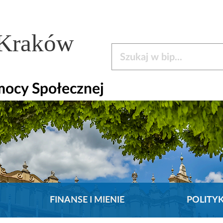
 Kraków
Szukaj w bip
mocy Społecznej
FINANSE I MIENIE
POLITY