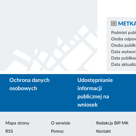
METKA
Podmiot publ
Osoba odpowi
Osoba publik
Data wytworz
Data publikac
Data aktualiza
Ochrona danych
Udostępnianie
osobowych
informacji
publicznej na
wniosek
Mapa strony
O serwisie
Redakcja BIP MK
RSS
Pomoc
Kontakt