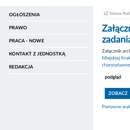
Strona Po
OGŁOSZENIA
Załączn
PRAWO
zadani
PRACA - NOWE
Załącznik ar
KONTAKT Z JEDNOSTKĄ
Miejskiej Kra
charytatywne
REDAKCJA
podgląd
ZOBACZ
Ponowne wyko