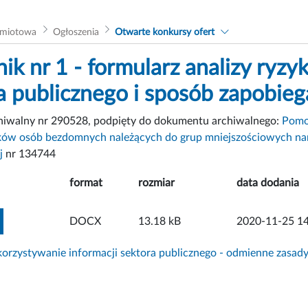
dmiotowa
Ogłoszenia
Otwarte konkursy ofert
ik nr 1 - formularz analizy ryzy
a publicznego i sposób zapobieg
chiwalny nr 290528, podpięty do dokumentu archiwalnego:
Pomo
ków osób bezdomnych należących do grup mniejszościowych nara
j
nr 134744
format
rozmiar
data dodania
ZOBACZ ZAŁĄCZNIK
DOCX
13.18 kB
2020-11-25 14
rzystywanie informacji sektora publicznego - odmienne zasad