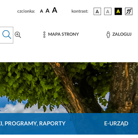
A
A
czcionka:
A
kontrast:
MAPA STRONY
ZALOGUJ
KI, PROGRAMY, RAPORTY
E-URZĄD