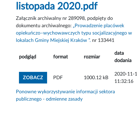
listopada 2020.pdf
Załącznik archiwalny nr 289098, podpięty do
dokumentu archiwalnego:
„Prowadzenie placówek
opiekuńczo–wychowawczych typu socjalizacyjnego w
lokalach Gminy Miejskiej Kraków ”.
nr 133441
data
podgląd
format
rozmiar
dodania
2020-11-
ZOBACZ ZAŁĄCZNIK
ZOBACZ
PDF
1000.12 kB
11:32:16
Ponowne wykorzystywanie informacji sektora
publicznego - odmienne zasady