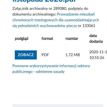
Załącznik archiwalny nr 289080, podpięty do
dokumentu archiwalnego:
Prowadzenie mieszkań
chronionych treningowych dla usamodzielniających
się pełnoletnich wychowanków pieczy
nr 133061
data
podgląd
format
rozmiar
dodania
2020-11-
ZOBACZ ZAŁĄCZNIK
ZOBACZ
PDF
1.72 MB
10:55:26
Ponowne wykorzystywanie informacji sektora
publicznego - odmienne zasady