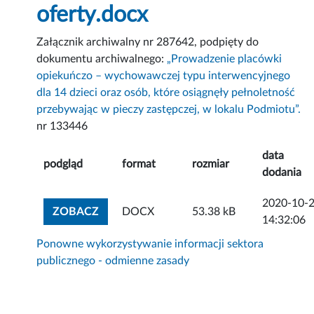
oferty.docx
Załącznik archiwalny nr 287642, podpięty do
dokumentu archiwalnego:
„Prowadzenie placówki
opiekuńczo – wychowawczej typu interwencyjnego
dla 14 dzieci oraz osób, które osiągnęły pełnoletność
przebywając w pieczy zastępczej, w lokalu Podmiotu”.
nr 133446
data
podgląd
format
rozmiar
dodania
2020-10-
ZOBACZ ZAŁĄCZNIK
ZOBACZ
DOCX
53.38 kB
14:32:06
Ponowne wykorzystywanie informacji sektora
publicznego - odmienne zasady