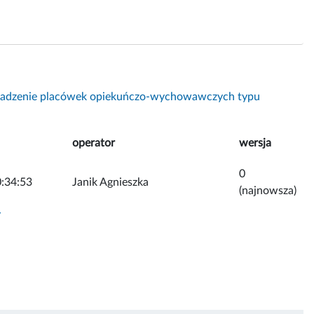
adzenie placówek opiekuńczo-wychowawczych typu
operator
wersja
0
:34:53
Janik Agnieszka
(najnowsza)
y