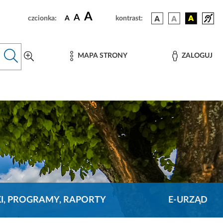
A
A
czcionka:
A
kontrast:
MAPA STRONY
ZALOGUJ
KI, PROGRAMY, RAPORTY
E-URZĄD