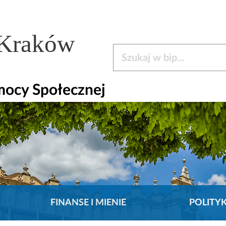
 Kraków
Szukaj w bip
mocy Społecznej
FINANSE I MIENIE
POLITY