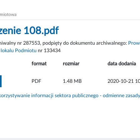
dmiotowa
zenie 108.pdf
chiwalny nr 287553, podpięty do dokumentu archiwalnego:
Prow
 lokalu Podmiotu
nr 133434
format
rozmiar
data dodania
ZOBACZ ZAŁĄCZNIK
PDF
1.48 MB
2020-10-21 10
rzystywanie informacji sektora publicznego - odmienne zasad