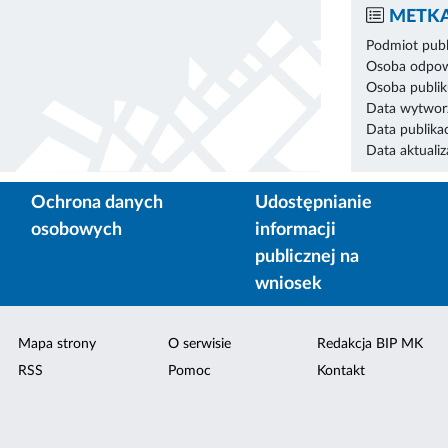
METKA
Podmiot publ
Osoba odpowi
Osoba publik
Data wytworz
Data publikac
Data aktualiza
Ochrona danych
Udostępnianie
osobowych
informacji
publicznej na
wniosek
Mapa strony
O serwisie
Redakcja BIP MK
RSS
Pomoc
Kontakt