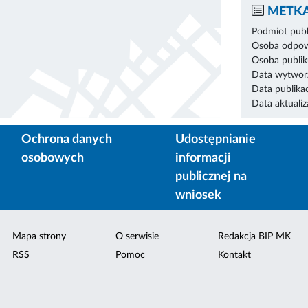
METKA
Podmiot publ
Osoba odpowi
Osoba publik
Data wytworz
Data publikac
Data aktualiza
Ochrona danych
Udostępnianie
osobowych
informacji
publicznej na
wniosek
Mapa strony
O serwisie
Redakcja BIP MK
RSS
Pomoc
Kontakt