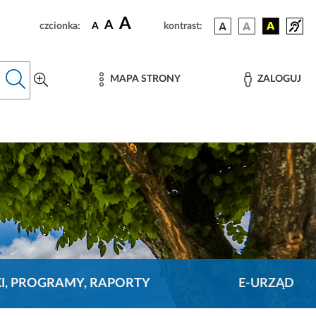
A
A
czcionka:
A
kontrast:
MAPA STRONY
ZALOGUJ
KI, PROGRAMY, RAPORTY
E-URZĄD