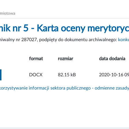
dmiotowa
nik nr 5 - Karta oceny merytoryc
chiwalny nr 287027, podpięty do dokumentu archiwalnego:
konk
format
rozmiar
data dodania
ZOBACZ ZAŁĄCZNIK
DOCX
82.15 kB
2020-10-16 09
rzystywanie informacji sektora publicznego - odmienne zasad