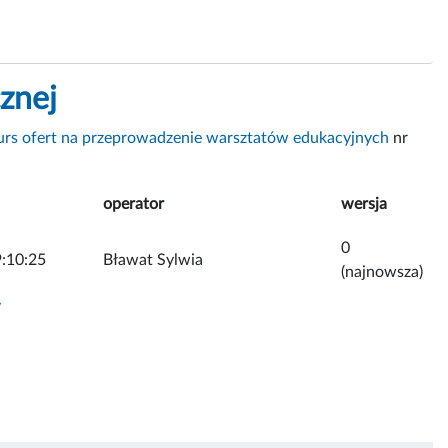
znej
urs ofert na przeprowadzenie warsztatów edukacyjnych
nr
operator
wersja
0
:10:25
Bławat Sylwia
(najnowsza)
y