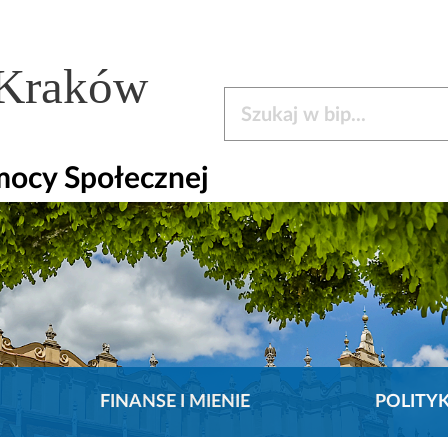
 Kraków
Szukaj w bip
mocy Społecznej
FINANSE I MIENIE
POLITY